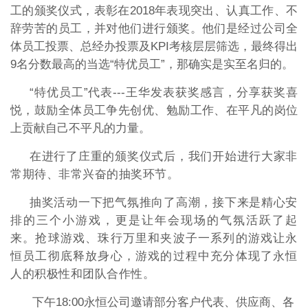
工的颁奖仪式，表彰在2018年表现突出、认真工作、不
辞劳苦的员工，并对他们进行颁奖。
他们是经过公司全
体员工投票、总经办投票及KPI考核层层筛选，最终得出
9名分数最高的当选“特优员工”，那确实是实至名归的。
“特优员工”代表---王华发表获奖感言，分享获奖喜
悦，鼓励全体员工争先创优、勉励工作、在平凡的岗位
上贡献自己不平凡的力量。
在进行了庄重的颁奖仪式后，我们开始进行大家非
常期待、非常兴奋的抽奖环节。
抽奖活动一下把气氛推向了高潮，接下来是精心安
排的三个小游戏，更是让年会现场的气氛活跃了起
来。抢球游戏、珠行万里和夹波子一系列的游戏让永
恒员工彻底释放身心，游戏的过程中充分体现了永恒
人的积极性和团队合作性。
下午18:00永恒公司邀请部分客户代表、供应商、各